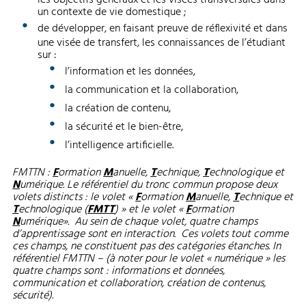
les objectifs généraux et les visées transversales dans
un contexte de vie domestique ;
de développer, en faisant preuve de réflexivité et dans
une visée de transfert, les connaissances de l’étudiant
sur :
l’information et les données,
la communication et la collaboration,
la création de contenu,
la sécurité et le bien-être,
l’intelligence artificielle.
FMTTN :
F
ormation
M
anuelle,
T
echnique,
T
echnologique et
N
umérique. Le référentiel du tronc commun propose deux
volets distincts : le volet «
F
ormation
M
anuelle,
T
echnique et
T
echnologique (
FMTT
) » et le volet «
F
ormation
N
umérique». Au sein de chaque volet, quatre champs
d’apprentissage sont en interaction. Ces volets tout comme
ces champs, ne constituent pas des catégories étanches. In
référentiel FMTTN – (à noter pour le volet « numérique » les
quatre champs sont : informations et données,
communication et collaboration, création de contenus,
sécurité).