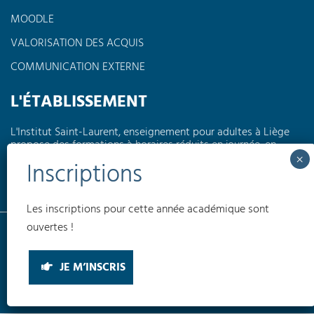
MOODLE
VALORISATION DES ACQUIS
COMMUNICATION EXTERNE
L'ÉTABLISSEMENT
L'Institut Saint-Laurent, enseignement pour adultes à Liège
propose des formations à horaires réduits en journée, en
soirée ou encore le week-end dans différents domaines tels
que l'électricité, la pédagogie, l'informatique, les langues,
l'électromécanique...
Les inscriptions pour cette année académique sont
Conditions générales
Politique de confidentialité
Politique de cookies
ouvertes !
(UE)
INSTITUT SAINT-LAURENT EA © 2026
JE M’INSCRIS