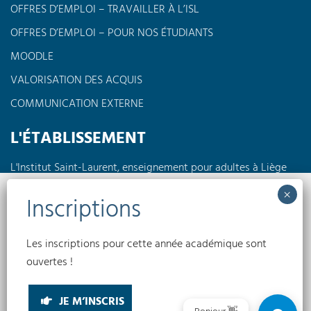
OFFRES D’EMPLOI – TRAVAILLER À L’ISL
OFFRES D’EMPLOI – POUR NOS ÉTUDIANTS
MOODLE
VALORISATION DES ACQUIS
COMMUNICATION EXTERNE
L'ÉTABLISSEMENT
L'Institut Saint-Laurent, enseignement pour adultes à Liège
propose des formations à horaires réduits en journée, en
soirée ou encore le week-end dans différents domaines tels
Nous utilisons des cookies pour optimiser notre site web et notre service.
que l'électricité, la pédagogie, l'informatique, les langues,
l'électromécanique...
Accepter
Les inscriptions pour cette année académique sont
Conditions générales
Politique de confidentialité
Politique de cookies
ouvertes !
(UE)
Refuser
INSTITUT SAINT-LAURENT EA © 2026
JE M’INSCRIS
Préférences