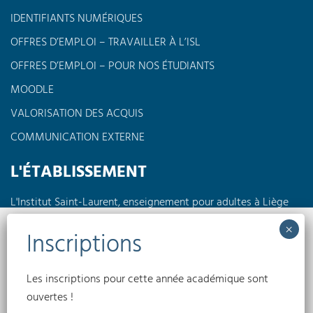
IDENTIFIANTS NUMÉRIQUES
OFFRES D’EMPLOI – TRAVAILLER À L’ISL
OFFRES D’EMPLOI – POUR NOS ÉTUDIANTS
MOODLE
VALORISATION DES ACQUIS
COMMUNICATION EXTERNE
L'ÉTABLISSEMENT
L'Institut Saint-Laurent, enseignement pour adultes à Liège
propose des formations à horaires réduits en journée, en
soirée ou encore le week-end dans différents domaines tels
Nous utilisons des cookies pour optimiser notre site web et notre service.
que l'électricité, la pédagogie, l'informatique, les langues,
l'électromécanique...
Accepter
Les inscriptions pour cette année académique sont
Conditions générales
Politique de confidentialité
Politique de cookies
ouvertes !
(UE)
Refuser