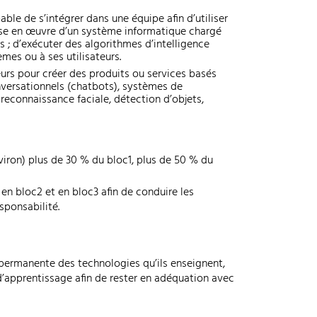
pable de s’intégrer dans une équipe afin d’utiliser
 mise en œuvre d’un système informatique chargé
s ; d’exécuter des algorithmes d’intelligence
èmes ou à ses utilisateurs.
eurs pour créer des produits ou services basés
 conversationnels (chatbots), systèmes de
econnaissance faciale, détection d’objets,
viron) plus de 30 % du bloc1, plus de 50 % du
 en bloc2 et en bloc3 afin de conduire les
sponsabilité.
 permanente des technologies qu’ils enseignent,
d’apprentissage afin de rester en adéquation avec