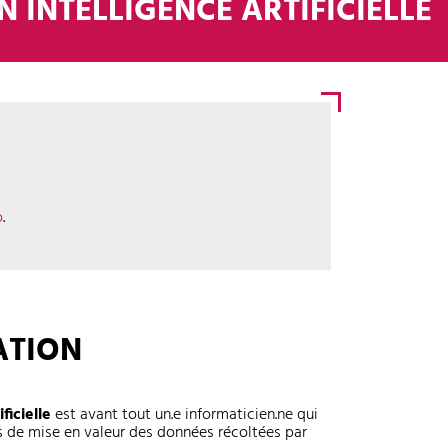
 INTELLIGENCE ARTIFICIELLE
o
.
ATION
ficielle
est avant tout un.e informaticien.ne qui
ts de mise en valeur des données récoltées par