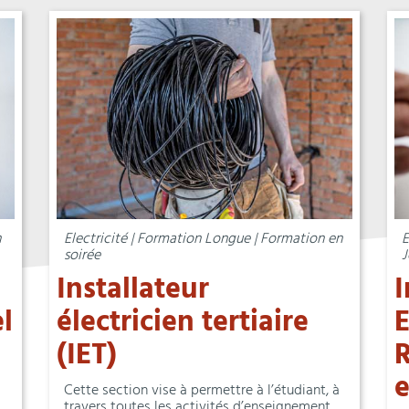
n
Electricité | Formation Longue | Formation en
E
soirée
J
Installateur
I
l
électricien tertiaire
E
(IET)
R
e
Cette section vise à permettre à l’étudiant, à
travers toutes les activités d’enseignement,