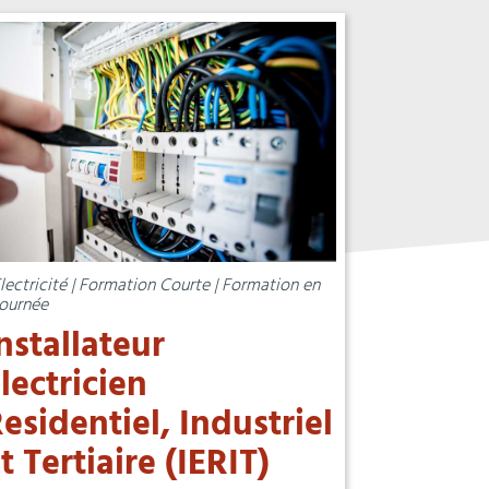
lectricité | Formation Courte | Formation en
ournée
nstallateur
lectricien
esidentiel, Industriel
t Tertiaire (IERIT)