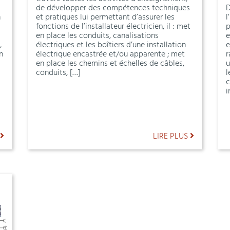
de développer des compétences techniques
D
n
et pratiques lui permettant d’assurer les
l
fonctions de l’installateur électricien, il : met
p
en place les conduits, canalisations
e
,
électriques et les boîtiers d’une installation
e
n
électrique encastrée et/ou apparente ; met
r
en place les chemins et échelles de câbles,
u
conduits, […]
l
c
i
LIRE PLUS