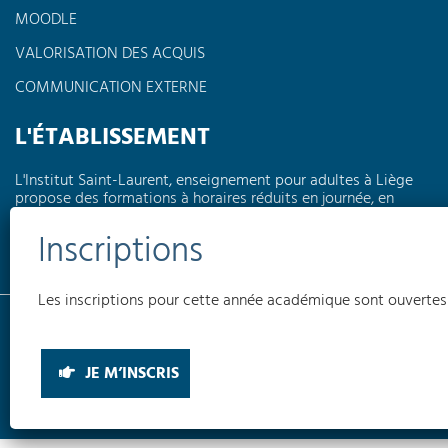
MOODLE
VALORISATION DES ACQUIS
COMMUNICATION EXTERNE
L'ÉTABLISSEMENT
L'Institut Saint-Laurent, enseignement pour adultes à Liège
propose des formations à horaires réduits en journée, en
soirée ou encore le week-end dans différents domaines tels
que l'électricité, la pédagogie, l'informatique, les langues,
l'électromécanique...
Les inscriptions pour cette année académique sont ouvertes
Conditions générales
Politique de confidentialité
Politique de cookies
(UE)
INSTITUT SAINT-LAURENT EA © 2026
JE M’INSCRIS