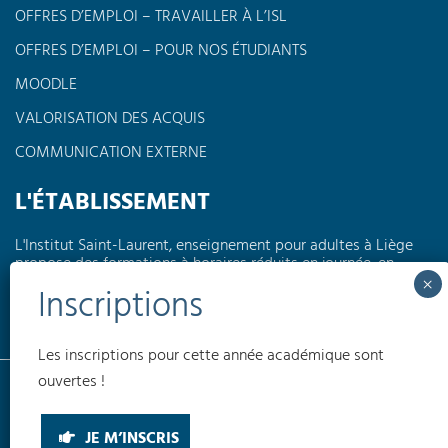
OFFRES D’EMPLOI – TRAVAILLER À L’ISL
OFFRES D’EMPLOI – POUR NOS ÉTUDIANTS
MOODLE
VALORISATION DES ACQUIS
COMMUNICATION EXTERNE
L'ÉTABLISSEMENT
L'Institut Saint-Laurent, enseignement pour adultes à Liège
propose des formations à horaires réduits en journée, en
soirée ou encore le week-end dans différents domaines tels
que l'électricité, la pédagogie, l'informatique, les langues,
l'électromécanique...
Les inscriptions pour cette année académique sont
Conditions générales
Politique de confidentialité
Politique de cookies
ouvertes !
(UE)
INSTITUT SAINT-LAURENT EA © 2026
JE M’INSCRIS