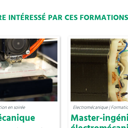
RE INTÉRESSÉ PAR CES FORMATION
ion en soirée
Electromécanique | Formatio
écanique
Master-ingén