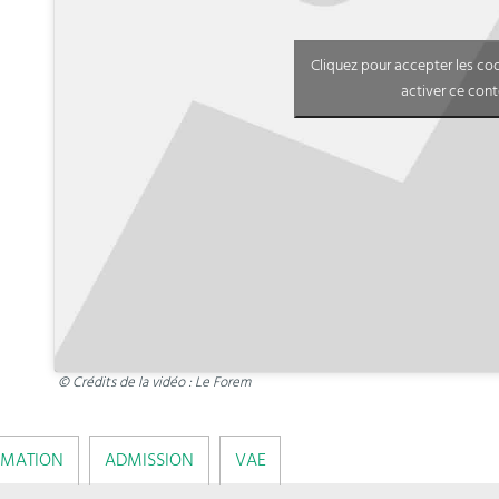
Cliquez pour accepter les co
activer ce con
© Crédits de la vidéo : Le Forem
RMATION
ADMISSION
VAE