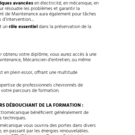
iques avancées
en électricité, en mécanique, en
r résoudre les problèmes et garantir la
gent de Maintenance aura également pour tâches
s d’intervention…
t un
rôle essentiel
dans la préservation de la
ir obtenu votre diplôme, vous aurez accès à une
Maintenance, Mécanicien d’entretien, ou même
.
t en plein essor, offrant une multitude
expertise de professionnels chevronnés de
 votre parcours de formation.
RS DÉBOUCHANT DE LA FORMATION :
ctromécanique bénéficient généralement de
s techniques.
omécanique vous ouvrira des portes dans divers
e, en passant par les énergies renouvelables.