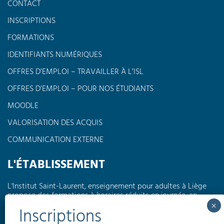
CONTACT
INSCRIPTIONS
FORMATIONS
IDENTIFIANTS NUMÉRIQUES
OFFRES D’EMPLOI – TRAVAILLER À L’ISL
OFFRES D’EMPLOI – POUR NOS ÉTUDIANTS
MOODLE
VALORISATION DES ACQUIS
COMMUNICATION EXTERNE
L'ÉTABLISSEMENT
L'Institut Saint-Laurent, enseignement pour adultes à Liège
propose des formations à horaires réduits en journée, en
soirée ou encore le week-end dans différents domaines tels
que l'électricité, la pédagogie, l'informatique, les langues,
l'électromécanique...