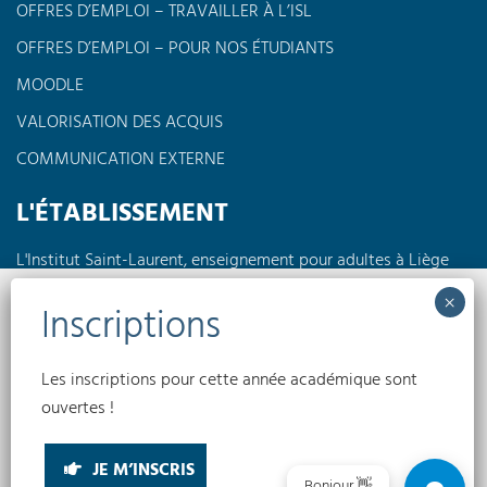
OFFRES D’EMPLOI – TRAVAILLER À L’ISL
OFFRES D’EMPLOI – POUR NOS ÉTUDIANTS
MOODLE
VALORISATION DES ACQUIS
COMMUNICATION EXTERNE
L'ÉTABLISSEMENT
L'Institut Saint-Laurent, enseignement pour adultes à Liège
propose des formations à horaires réduits en journée, en
soirée ou encore le week-end dans différents domaines tels
que l'électricité, la pédagogie, l'informatique, les langues,
Nous utilisons des cookies pour optimiser notre site web et notre service.
l'électromécanique...
Accepter
Les inscriptions pour cette année académique sont
Conditions générales
Politique de confidentialité
Politique de cookies
ouvertes !
(UE)
Refuser
INSTITUT SAINT-LAURENT EA © 2026
JE M’INSCRIS
Préférences
Bonjour 👋