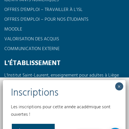
OFFRES D’EMPLOI – TRAVAILLER À L’ISL
OFFRES D’EMPLOI – POUR NOS ÉTUDIANTS
MOODLE
VALORISATION DES ACQUIS
COMMUNICATION EXTERNE
L'ÉTABLISSEMENT
L'Institut Saint-Laurent, enseignement pour adultes à Liège
propose des formations à horaires réduits en journée, en
soirée ou encore le week-end dans différents domaines tels
Nous utilisons des cookies pour optimiser notre site web et notre service.
que l'électricité, la pédagogie, l'informatique, les langues,
l'électromécanique...
Accepter
Les inscriptions pour cette année académique sont
Conditions générales
Politique de confidentialité
Politique de cookies
ouvertes !
(UE)
Refuser
INSTITUT SAINT-LAURENT EA © 2026