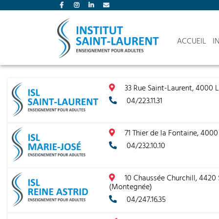
ACCUEIL
I
33 Rue Saint-Laurent, 4000 
04/223.11.31
71 Thier de la Fontaine, 400
04/232.10.10
10 Chaussée Churchill, 4420 
(Montegnée)
04/247.16.35