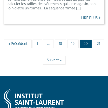
calculer les tailles des vêtements qui, en magasin, sont
loin d’être uniformes….La séquence filmée […]
LIRE PLUS
« Précédent
1
…
18
19
20
21
Suivant »