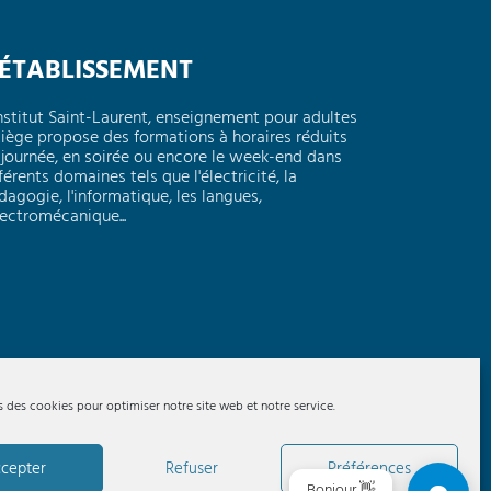
'ÉTABLISSEMENT
Institut Saint-Laurent, enseignement pour adultes
Liège propose des formations à horaires réduits
 journée, en soirée ou encore le week-end dans
férents domaines tels que l'électricité, la
dagogie, l'informatique, les langues,
électromécanique...
s des cookies pour optimiser notre site web et notre service.
cepter
Refuser
Préférences
Bonjour 👋