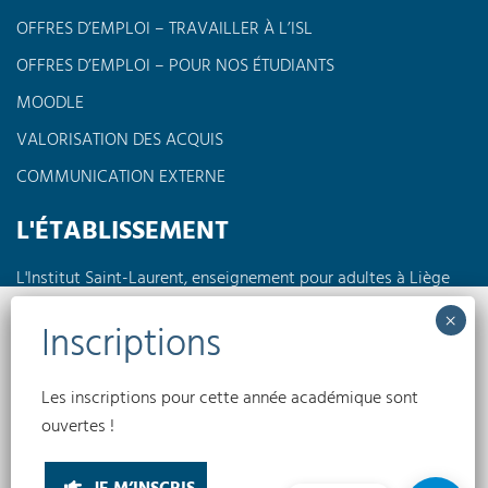
OFFRES D’EMPLOI – TRAVAILLER À L’ISL
OFFRES D’EMPLOI – POUR NOS ÉTUDIANTS
MOODLE
VALORISATION DES ACQUIS
COMMUNICATION EXTERNE
L'ÉTABLISSEMENT
L'Institut Saint-Laurent, enseignement pour adultes à Liège
propose des formations à horaires réduits en journée, en
soirée ou encore le week-end dans différents domaines tels
Nous utilisons des cookies pour optimiser notre site web et notre service.
que l'électricité, la pédagogie, l'informatique, les langues,
l'électromécanique...
Accepter
Les inscriptions pour cette année académique sont
Conditions générales
Politique de confidentialité
Politique de cookies
ouvertes !
(UE)
Refuser
INSTITUT SAINT-LAURENT EA © 2026