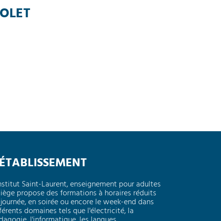
HOLET
'ÉTABLISSEMENT
Institut Saint-Laurent, enseignement pour adultes
Liège propose des formations à horaires réduits
 journée, en soirée ou encore le week-end dans
férents domaines tels que l'électricité, la
dagogie, l'informatique, les langues,