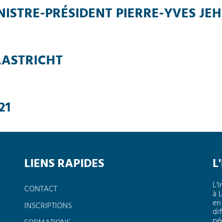
NISTRE-PRÉSIDENT PIERRE-YVES JE
AASTRICHT
21
LIENS RAPIDES
L
L'
CONTACT
à 
en
INSCRIPTIONS
dif
pé