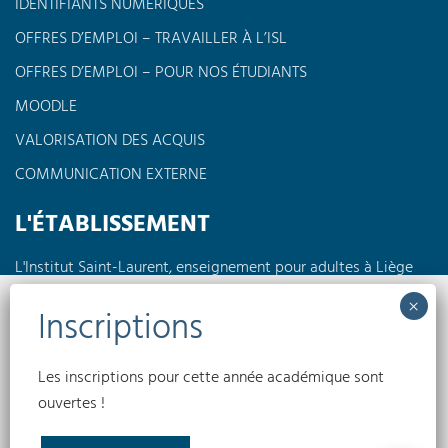
IDENTIFIANTS NUMÉRIQUES
OFFRES D’EMPLOI – TRAVAILLER À L’ISL
OFFRES D’EMPLOI – POUR NOS ÉTUDIANTS
MOODLE
VALORISATION DES ACQUIS
COMMUNICATION EXTERNE
L'ÉTABLISSEMENT
L'Institut Saint-Laurent, enseignement pour adultes à Liège
propose des formations à horaires réduits en journée, en
soirée ou encore le week-end dans différents domaines tels
que l'électricité, la pédagogie, l'informatique, les langues,
Nous utilisons des cookies pour optimiser notre site web et notre service.
l'électromécanique...
Accepter
Les inscriptions pour cette année académique sont
Conditions générales
Politique de confidentialité
Politique de cookies
ouvertes !
(UE)
Refuser