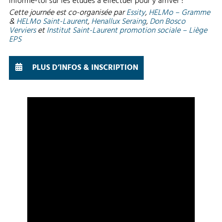
informe-toi sur les études à effectuer pour y arriver !
Cette journée est co-organisée par
Essity
,
HELMo – Gramme
&
HELMo Saint-Laurent
,
Henallux Seraing
,
Don Bosco
Verviers
et
Institut Saint-Laurent promotion sociale – Liège
EPS
PLUS D’INFOS & INSCRIPTION