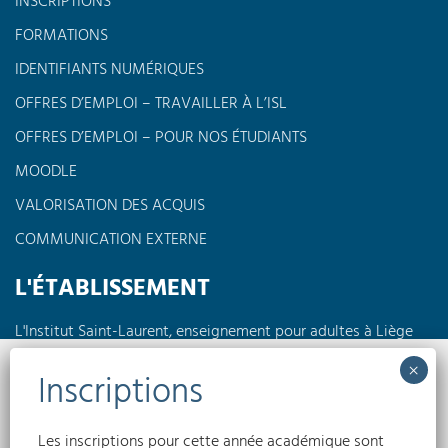
INSCRIPTIONS
FORMATIONS
IDENTIFIANTS NUMÉRIQUES
OFFRES D’EMPLOI – TRAVAILLER À L’ISL
OFFRES D’EMPLOI – POUR NOS ÉTUDIANTS
MOODLE
VALORISATION DES ACQUIS
COMMUNICATION EXTERNE
L'ÉTABLISSEMENT
L'Institut Saint-Laurent, enseignement pour adultes à Liège
propose des formations à horaires réduits en journée, en
soirée ou encore le week-end dans différents domaines tels
Nous utilisons des cookies pour optimiser notre site web et notre service.
que l'électricité, la pédagogie, l'informatique, les langues,
l'électromécanique...
Accepter
Les inscriptions pour cette année académique sont