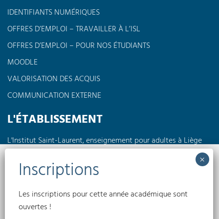
IDENTIFIANTS NUMÉRIQUES
OFFRES D’EMPLOI – TRAVAILLER À L’ISL
OFFRES D’EMPLOI – POUR NOS ÉTUDIANTS
MOODLE
VALORISATION DES ACQUIS
COMMUNICATION EXTERNE
L'ÉTABLISSEMENT
L'Institut Saint-Laurent, enseignement pour adultes à Liège
propose des formations à horaires réduits en journée, en
soirée ou encore le week-end dans différents domaines tels
Nous utilisons des cookies pour optimiser notre site web et notre service.
que l'électricité, la pédagogie, l'informatique, les langues,
l'électromécanique...
Accepter
Les inscriptions pour cette année académique sont
Conditions générales
Politique de confidentialité
Politique de cookies
ouvertes !
(UE)
Refuser