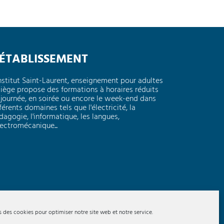
'ÉTABLISSEMENT
Institut Saint-Laurent, enseignement pour adultes
Liège propose des formations à horaires réduits
 journée, en soirée ou encore le week-end dans
férents domaines tels que l'électricité, la
dagogie, l'informatique, les langues,
électromécanique...
s des cookies pour optimiser notre site web et notre service.