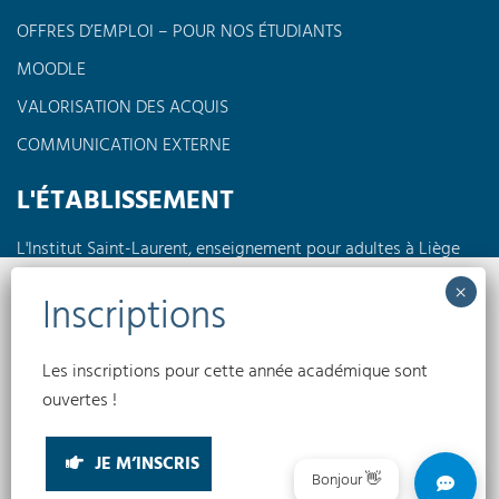
OFFRES D’EMPLOI – POUR NOS ÉTUDIANTS
MOODLE
VALORISATION DES ACQUIS
COMMUNICATION EXTERNE
L'ÉTABLISSEMENT
L'Institut Saint-Laurent, enseignement pour adultes à Liège
propose des formations à horaires réduits en journée, en
soirée ou encore le week-end dans différents domaines tels
que l'électricité, la pédagogie, l'informatique, les langues,
Nous utilisons des cookies pour optimiser notre site web et notre service.
l'électromécanique...
Accepter
Les inscriptions pour cette année académique sont
Conditions générales
Politique de confidentialité
Politique de cookies
ouvertes !
(UE)
Refuser
INSTITUT SAINT-LAURENT EA © 2026
JE M’INSCRIS
Préférences
Bonjour 👋
Posez-