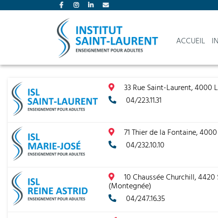
ACCUEIL
I
33 Rue Saint-Laurent, 4000 
04/223.11.31
71 Thier de la Fontaine, 400
04/232.10.10
10 Chaussée Churchill, 4420 
(Montegnée)
04/247.16.35