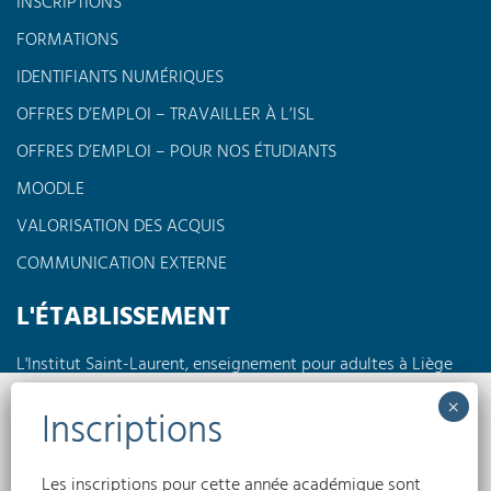
INSCRIPTIONS
FORMATIONS
IDENTIFIANTS NUMÉRIQUES
OFFRES D’EMPLOI – TRAVAILLER À L’ISL
OFFRES D’EMPLOI – POUR NOS ÉTUDIANTS
MOODLE
VALORISATION DES ACQUIS
COMMUNICATION EXTERNE
L'ÉTABLISSEMENT
L'Institut Saint-Laurent, enseignement pour adultes à Liège
propose des formations à horaires réduits en journée, en
soirée ou encore le week-end dans différents domaines tels
Nous utilisons des cookies pour optimiser notre site web et notre service.
que l'électricité, la pédagogie, l'informatique, les langues,
l'électromécanique...
Accepter
Les inscriptions pour cette année académique sont